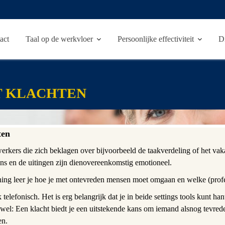
act
Taal op de werkvloer
Persoonlijke effectiviteit
D
T KLACHTEN
ten
rkers die zich beklagen over bijvoorbeeld de taakverdeling of het vak
ns en de uitingen zijn dienovereen­komstig emotioneel.
ning leer je hoe je met ontevreden mensen moet omgaan en welke (prof
 telefonisch. Het is erg belangrijk dat je in beide settings tools kunt h
t wel: Een klacht biedt je een uitstekende kans om iemand alsnog tevred
en.