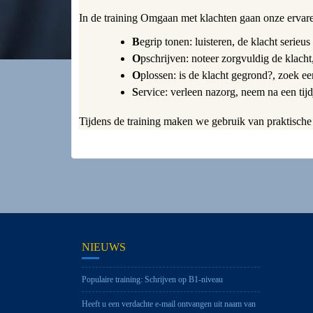
In de training Omgaan met klachten gaan onze erva
B
egrip tonen: luisteren, de klacht serieus
O
pschrijven: noteer zorgvuldig de klacht,
O
plossen: is de klacht gegrond?, zoek ee
S
ervice: verleen nazorg, neem na een tijd
Tijdens de training maken we gebruik van praktische v
NIEUWS
Populaire training: Schrijven op B1-niveau
Heeft u een verdachte e-mail ontvangen uit naam van