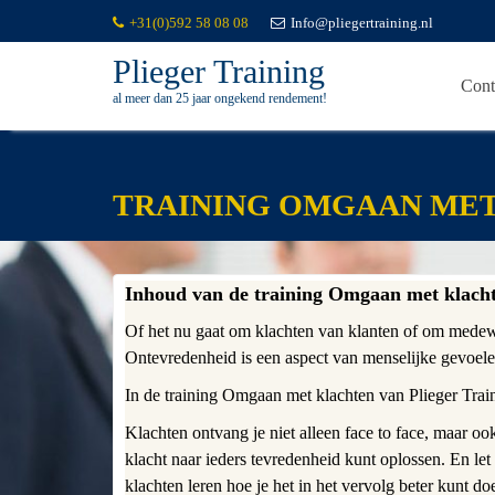
+31(0)592 58 08 08
Info@pliegertraining.nl
Plieger Training
Cont
al meer dan 25 jaar ongekend rendement!
Skip
to
content
TRAINING OMGAAN ME
Inhoud van de training Omgaan met klach
Of het nu gaat om klachten van klanten of om medewe
Ontevredenheid is een aspect van menselijke gevoele
In de training Omgaan met klachten van Plieger Trai
Klachten ontvang je niet alleen face to face, maar ook
klacht naar ieders tevredenheid kunt oplossen. En le
klachten leren hoe je het in het vervolg beter kunt do