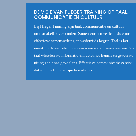
DE VISIE VAN PLIEGER TRAINING OP TAAL,
COMMUNICATIE EN CULTUUR
Bij Plieger Training zijn taal, communicatie en cultuur
onlosmakelijk verbonden. Samen vormen ze de basis voor
effectieve samenwerking en wederzijds begrip. Taal is het
meest fundamentele communicatiemiddel tussen mensen. Via
taal wisselen we informatie uit, delen we kennis en geven we
uiting aan onze gevoelens. Effectieve communicatie vereist
dat we dezelfde taal spreken als onze…
NT1 NEDERLANDS: DE
NT2
COMPLETE TRAINING
BAS