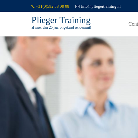
+31(0)592 58 08 08
Info@pliegertraining.nl
Plieger Training
Cont
al meer dan 25 jaar ongekend rendement!
Skip
to
content