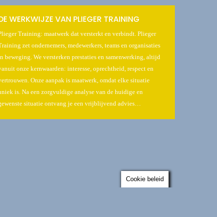
DE WERKWIJZE VAN PLIEGER TRAINING
Plieger Training: maatwerk dat versterkt en verbindt. Plieger
Training zet ondernemers, medewerkers, teams en organisaties
in beweging. We versterken prestaties en samenwerking, altijd
vanuit onze kernwaarden: interesse, oprechtheid, respect en
vertrouwen. Onze aanpak is maatwerk, omdat elke situatie
uniek is. Na een zorgvuldige analyse van de huidige en
gewenste situatie ontvang je een vrijblijvend advies…
Cookie beleid
N
PLIEGER TRAINING ALS
TAALPARTNER VAN HET