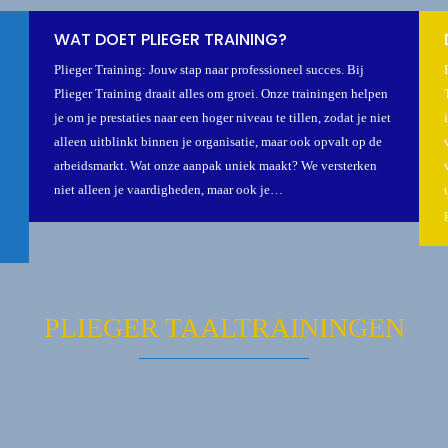
WAT DOET PLIEGER TRAINING?
Plieger Training: Jouw stap naar professioneel succes. Bij
Plieger Training draait alles om groei. Onze trainingen helpen
je om je prestaties naar een hoger niveau te tillen, zodat je niet
alleen uitblinkt binnen je organisatie, maar ook opvalt op de
arbeidsmarkt. Wat onze aanpak uniek maakt? We versterken
niet alleen je vaardigheden, maar ook je…
PLIEGER TAALTRAININGEN
 NEDERLANDS: VAN
TAALVAARDIGHEID I
IS NAAR
DUITS, ENGELS EN